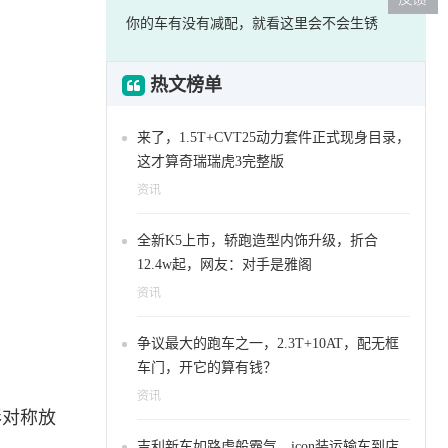
你的车有没有减配，就看这里会不会生锈
热文榜单
来了，1.5T+CVT25动力套件正式现身目录，
这才算奇瑞瑞虎3完整版
资讯
全新K5上市，轿跑造型内饰升级，折合
12.4w起，网友：对手是雅阁
资讯
争议最大的跑车之一，2.3T+10AT，配无框
车门，开它的算有钱？
资讯
形对称放
吉利新车如路虎般霸气，icon装运输车到店