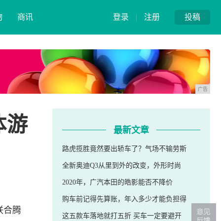
物
商讯
登录
|
注册
投稿
广告
体游
最新文章
路虎揽胜竟然要出轿车了？气场不输劳斯
全新奥迪Q3从里到外的改变，外形时尚
2020年，广汽本田的皓影能否不降价
购车前记得先算账，年入多少才能负担得
联合腾
这五款车落地就打五折 买车一定要避开