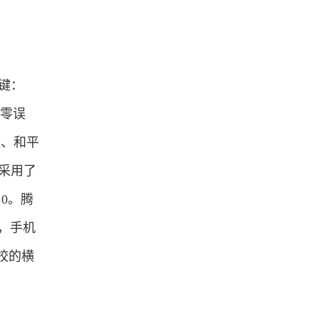
键：
延零误
耀、和平
o采用了
.0。腾
满，手机
校的横