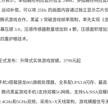
，官方表示，单指触控响应延时低至 24ms，多指触控响应
MEMC 运动补偿，可以将 25Hz 的画面内容通过独立显示芯片
且与腾讯游戏合作，黑鲨 3 突破游戏帧率限制，率先实现《
幕压感 3.0，压感传感器数量增加到 4 颗，压感面积增加
证，四重护眼技术。
3搭载骁龙865旗舰处理器，全系配UFS3.0闪存、最高1
，腾讯黑鲨游戏手机3支持双模5G网络，支持SA/NSA双
持2.4GHz和5GHz双频，采用X+X天线架构，游戏横握信号