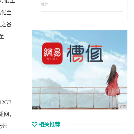
延时低至
推荐
优化至
龙之谷
至
2GB
广告
模组网，
相关推荐
无死