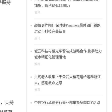
手握持
铺货，价格疑似13.98万
资讯
颜值更炸眼！保时捷Panamera最帅四门轿跑
运动与科技完美结合
资讯
城云科技与紫光华智达成战略合作,携手助力
城市精细化管理落地
推荐
六旬老人收集上千朵武大樱花送给这群浙江
人，感谢救命之恩
推荐
屏，支持
中信银行承德分行营业部举办多肉DIY活动