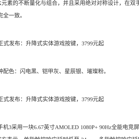
X元素的不断量化与组合，并且采用绝对对称设计，在双
完全一致。
4种配色：闪电黑、铠甲灰、星辰银、璀璨粉。
采用一块6.67英寸AMOLED 1080P+ 90Hz全能电竞