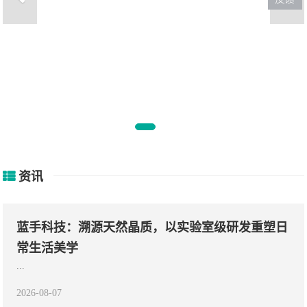
 高达中
全新K5上市，轿跑造型
级，
资讯
蓝手科技：溯源天然晶质，以实验室级研发重塑日
常生活美学
...
2026-08-07