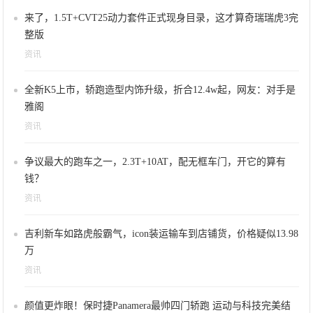
来了，1.5T+CVT25动力套件正式现身目录，这才算奇瑞瑞虎3完
整版
资讯
全新K5上市，轿跑造型内饰升级，折合12.4w起，网友：对手是
雅阁
资讯
争议最大的跑车之一，2.3T+10AT，配无框车门，开它的算有
钱？
资讯
吉利新车如路虎般霸气，icon装运输车到店铺货，价格疑似13.98
万
资讯
颜值更炸眼！保时捷Panamera最帅四门轿跑 运动与科技完美结