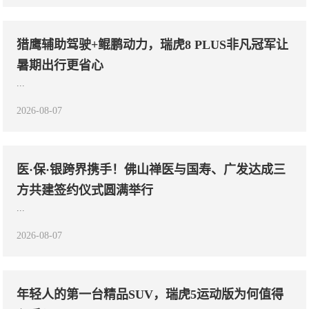
猎鹰辅助驾驶+鲲鹏动力，瑞虎8 PLUS非凡冠军让
暑期出行更省心
...
2026-08-07
医·保·银跨界携手！佛山禅医与国寿、广发达成三
方共建签约仪式圆满举行
...
2026-08-07
年轻人的第一台精品SUV，瑞虎5运动版为何值得