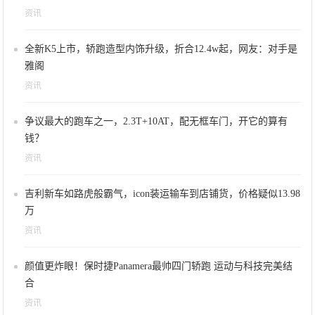
资讯
全新K5上市，轿跑造型内饰升级，折合12.4w起，网友：对手是
雅阁
资讯
争议最大的跑车之一，2.3T+10AT，配无框车门，开它的算有
钱？
资讯
吉利新车如路虎般霸气，icon装运输车到店铺货，价格疑似13.98
万
资讯
颜值更炸眼！保时捷Panamera最帅四门轿跑 运动与科技完美结
合
资讯