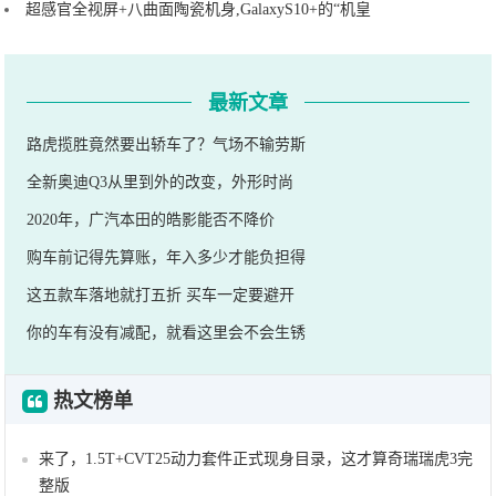
超感官全视屏+八曲面陶瓷机身,GalaxyS10+的“机皇
最新文章
路虎揽胜竟然要出轿车了？气场不输劳斯
全新奥迪Q3从里到外的改变，外形时尚
2020年，广汽本田的皓影能否不降价
购车前记得先算账，年入多少才能负担得
这五款车落地就打五折 买车一定要避开
你的车有没有减配，就看这里会不会生锈
热文榜单
来了，1.5T+CVT25动力套件正式现身目录，这才算奇瑞瑞虎3完
整版