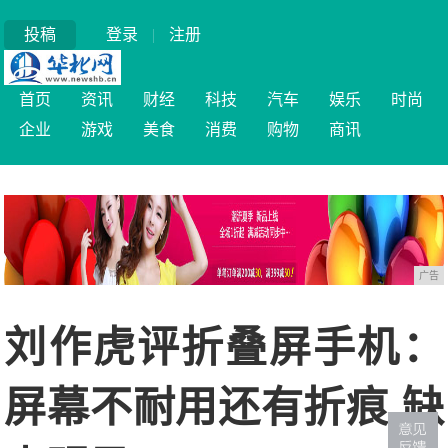
投稿
登录
|
注册
首页
资讯
财经
科技
汽车
娱乐
时尚
企业
游戏
美食
消费
购物
商讯
广告
刘作虎评折叠屏手机：
屏幕不耐用还有折痕 缺