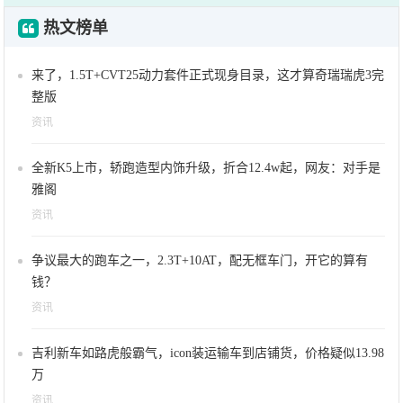
热文榜单
来了，1.5T+CVT25动力套件正式现身目录，这才算奇瑞瑞虎3完
整版
资讯
全新K5上市，轿跑造型内饰升级，折合12.4w起，网友：对手是
雅阁
资讯
争议最大的跑车之一，2.3T+10AT，配无框车门，开它的算有
钱？
资讯
吉利新车如路虎般霸气，icon装运输车到店铺货，价格疑似13.98
万
资讯