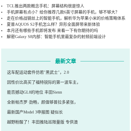
TCL推出两款概念手机：屏幕结构很是惊人
手机屏幕有点小？给你推荐几款6英寸屏幕的手机，够不够大？
走在价格战钢丝上的智能手机，解析华为苹果小米的价格策略体系
夏普AQUOS S2手机怎么样？异形全面屏带来新体验
本月还有哪些手机即将发布 来看一下有你期待的吗
解密Galaxy S8内部：智能手机里最复杂的射频前端设计
最新文章
这车配运动套件仿若"黑武士"，2.0
因性价比高买了福特锐际的第一波车主，
能否撼动GL8的地位 丰田Sienn
全新帕杰罗·劲畅，颜值够普拉多紧张，
最新国产Model 3申报图 疑似长
越野粉酸了！丰田推陆巡限量版 专供澳