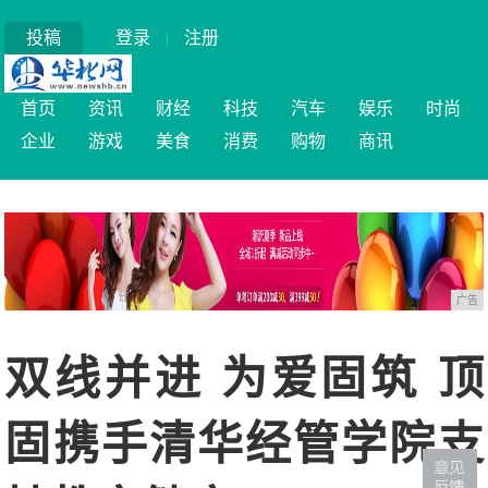
投稿
登录
|
注册
首页
资讯
财经
科技
汽车
娱乐
时尚
企业
游戏
美食
消费
购物
商讯
广告
双线并进 为爱固筑 顶
固携手清华经管学院支