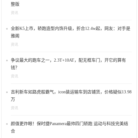
整版
资讯
全新K5上市，轿跑造型内饰升级，折合12.4w起，网友：对手是
雅阁
资讯
争议最大的跑车之一，2.3T+10AT，配无框车门，开它的算有
钱？
资讯
吉利新车如路虎般霸气，icon装运输车到店铺货，价格疑似13.98
万
资讯
颜值更炸眼！保时捷Panamera最帅四门轿跑 运动与科技完美结
合