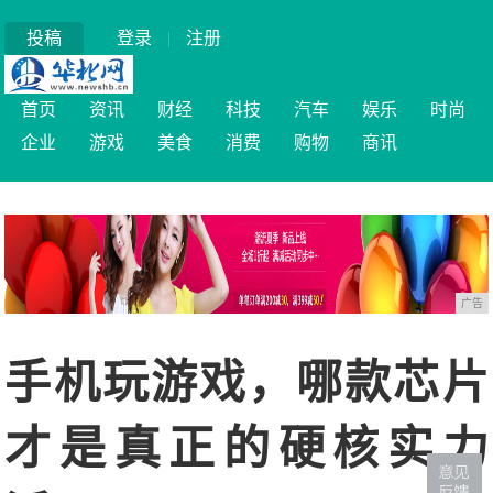
投稿
登录
|
注册
首页
资讯
财经
科技
汽车
娱乐
时尚
企业
游戏
美食
消费
购物
商讯
广告
手机玩游戏，哪款芯片
才是真正的硬核实力