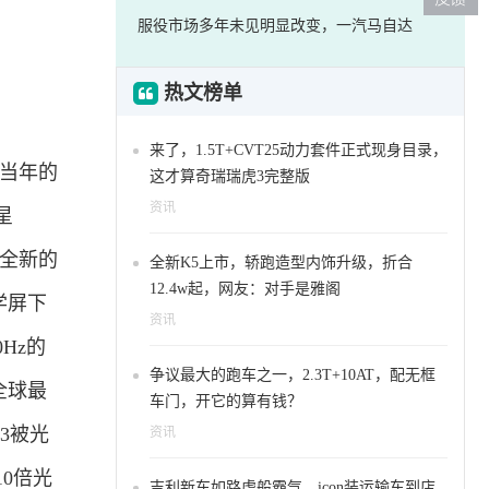
服役市场多年未见明显改变，一汽马自达
热文榜单
来了，1.5T+CVT25动力套件正式现身目录，
于当年的
这才算奇瑞瑞虎3完整版
资讯
星
上全新的
全新K5上市，轿跑造型内饰升级，折合
12.4w起，网友：对手是雅阁
学屏下
资讯
Hz的
争议最大的跑车之一，2.3T+10AT，配无框
全球最
车门，开它的算有钱？
3被光
资讯
0倍光
吉利新车如路虎般霸气，icon装运输车到店