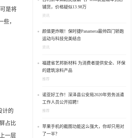
铺货，价格疑似13.98万
星可是将
资讯
一些，
颜值更炸眼！保时捷Panamera最帅四门轿跑
运动与科技完美结合
资讯
福建省艺邦新材料 为消费者提供安全、环保
的建筑涂料产品
推荐
诺亚好工作！深泽县公安局2020年劳务派遣
工作人员公开招聘！
设计的
推荐
的屏占比
苹果手机的截图功能这么强大，你却只用对
了一半？
更上一层