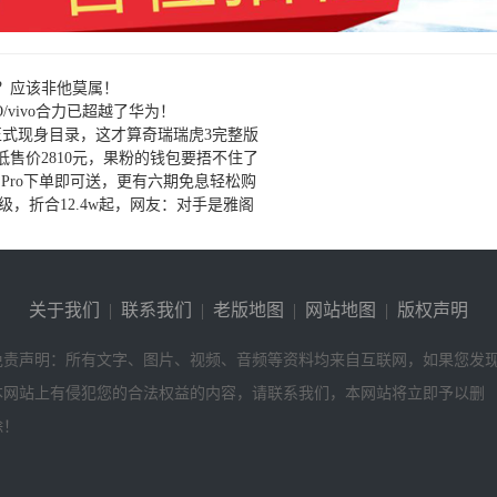
？应该非他莫属！
/vivo合力已超越了华为！
套件正式现身目录，这才算奇瑞瑞虎3完整版
售价2810元，果粉的钱包要捂不住了
3 Pro下单即可送，更有六期免息轻松购
级，折合12.4w起，网友：对手是雅阁
关于我们
|
联系我们
|
老版地图
|
网站地图
|
版权声明
免责声明：所有文字、图片、视频、音频等资料均来自互联网，如果您发
本网站上有侵犯您的合法权益的内容，请联系我们，本网站将立即予以删
除！