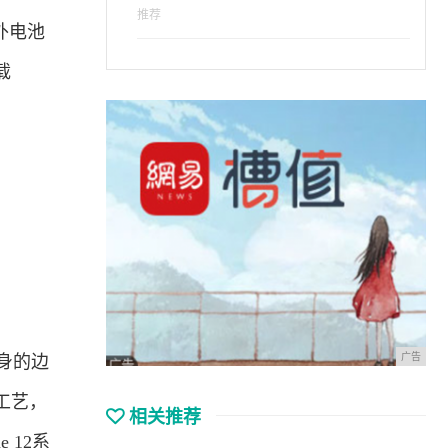
推荐
外电池
载
。
广告
机身的边
工艺，
相关推荐
 12系