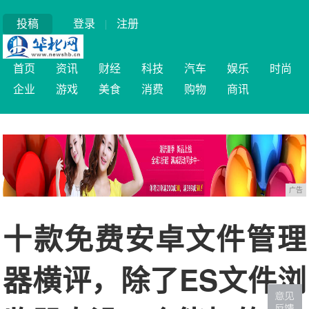
投稿
登录
|
注册
首页
资讯
财经
科技
汽车
娱乐
时尚
企业
游戏
美食
消费
购物
商讯
广告
十款免费安卓文件管理
器横评，除了ES文件浏