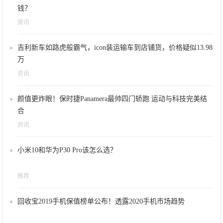
钱？
资讯
吉利新车如路虎般霸气，icon装运输车到店铺货，价格疑似13.98
万
资讯
颜值更炸眼！保时捷Panamera最帅四门轿跑 运动与科技完美结
合
资讯
小米10和华为P30 Pro该怎么选？
推荐
回收宝2019手机保值榜单公布！透露2020手机市场趋势