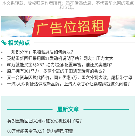
本文系转载，版权归原作者所有；旨在传递信息，不代表华北网的观点
和立场。
相关热点
「知识分享」电脑蓝屏后如何解决？
英朗重新回归采用四缸发动机说明了啥？网友：压力太大
60万就能买宝马X5？动力超强/配置丰富，谁还买奥迪Q7
原厂拥有301马力，多两个缸的丰田凯美瑞真的香么？
又一合资车因换代降价，国五优惠5万，国六外观大改，尾标带字母
一汽-大众将捷达做成新品牌，上汽大众甘心让桑塔纳就这么闲着？
最新文章
英朗重新回归采用四缸发动机说明了啥？
60万就能买宝马X5？动力超强/配置