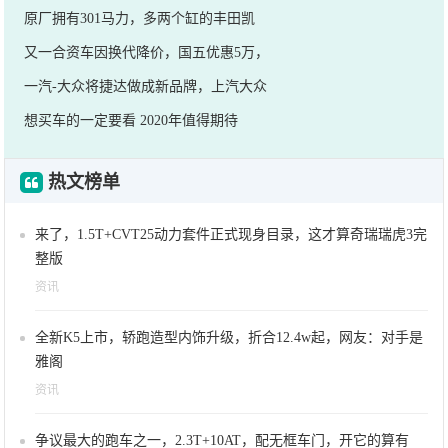
原厂拥有301马力，多两个缸的丰田凯
又一合资车因换代降价，国五优惠5万，
一汽-大众将捷达做成新品牌，上汽大众
想买车的一定要看 2020年值得期待
热文榜单
来了，1.5T+CVT25动力套件正式现身目录，这才算奇瑞瑞虎3完
整版
资讯
全新K5上市，轿跑造型内饰升级，折合12.4w起，网友：对手是
雅阁
资讯
争议最大的跑车之一，2.3T+10AT，配无框车门，开它的算有