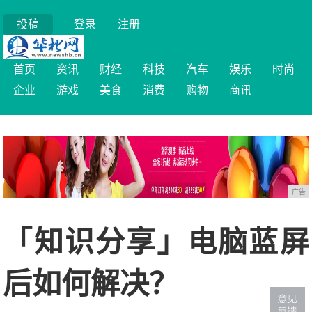
投稿
登录
|
注册
首页
资讯
财经
科技
汽车
娱乐
时尚
企业
游戏
美食
消费
购物
商讯
广告
「知识分享」电脑蓝屏
后如何解决？