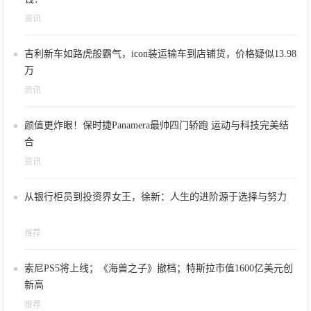
资讯
吉利新车如路虎般霸气，icon装运输车到店铺货，价格疑似13.98
万
资讯
颜值更炸眼！保时捷Panamera最帅四门轿跑 运动与科技完美结
合
资讯
从银行柜员到投资界女王，徐新：人生的进阶源于选择与努力
推荐
索尼PS5将上线；《海兽之子》撤档；特斯拉市值1600亿美元创
新高
推荐