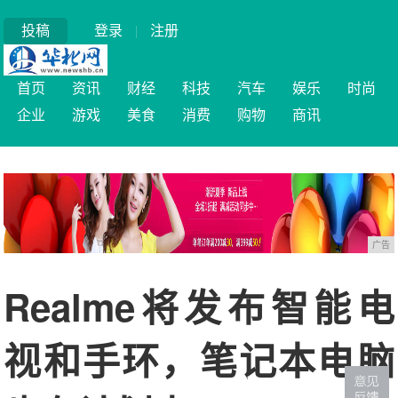
投稿
登录
|
注册
首页
资讯
财经
科技
汽车
娱乐
时尚
企业
游戏
美食
消费
购物
商讯
广告
Realme将发布智能电
视和手环，笔记本电脑