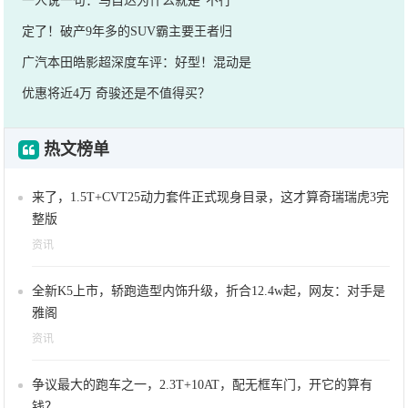
一人说一句：马自达为什么就是“不行”
定了！破产9年多的SUV霸主要王者归
广汽本田皓影超深度车评：好型！混动是
优惠将近4万 奇骏还是不值得买？
热文榜单
来了，1.5T+CVT25动力套件正式现身目录，这才算奇瑞瑞虎3完
整版
资讯
全新K5上市，轿跑造型内饰升级，折合12.4w起，网友：对手是
雅阁
资讯
争议最大的跑车之一，2.3T+10AT，配无框车门，开它的算有
钱？