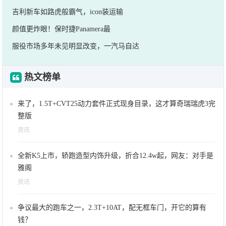
吉利新车如路虎般霸气，icon装运输
颜值更炸眼！保时捷Panamera最
服役市场多年未见明显改变，一汽马自达
热文榜单
来了，1.5T+CVT25动力套件正式现身目录，这才算奇瑞瑞虎3完
整版
资讯
全新K5上市，轿跑造型内饰升级，折合12.4w起，网友：对手是
雅阁
资讯
争议最大的跑车之一，2.3T+10AT，配无框车门，开它的算有
钱？