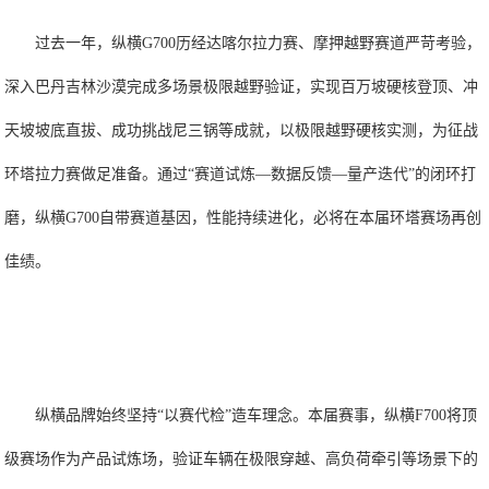
过去一年，纵横G700历经达喀尔拉力赛、摩押越野赛道严苛考验，
深入巴丹吉林沙漠完成多场景极限越野验证，实现百万坡硬核登顶、冲
天坡坡底直拔、成功挑战尼三锅等成就，以极限越野硬核实测，为征战
环塔拉力赛做足准备。通过“赛道试炼—数据反馈—量产迭代”的闭环打
磨，纵横G700自带赛道基因，性能持续进化，必将在本届环塔赛场再创
佳绩。
纵横品牌始终坚持“以赛代检”造车理念。本届赛事，纵横F700将顶
级赛场作为产品试炼场，验证车辆在极限穿越、高负荷牵引等场景下的