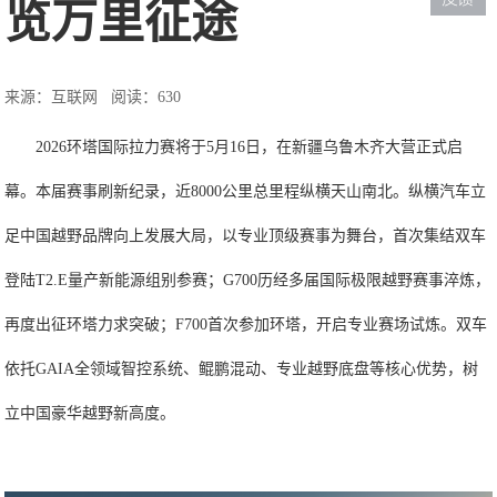
览万里征途
来源：互联网
阅读：630
2026环塔国际拉力赛将于5月16日，在新疆乌鲁木齐大营正式启
幕。本届赛事刷新纪录，近8000公里总里程纵横天山南北。纵横汽车立
足中国越野品牌向上发展大局，以专业顶级赛事为舞台，首次集结双车
登陆T2.E量产新能源组别参赛；G700历经多届国际极限越野赛事淬炼，
再度出征环塔力求突破；F700首次参加环塔，开启专业赛场试炼。双车
依托GAIA全领域智控系统、鲲鹏混动、专业越野底盘等核心优势，树
立中国豪华越野新高度。