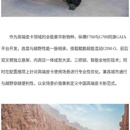
作为高端皮卡领域的全能豪华新物种，纵横F700与G700同源GAIA
平台开发，底盘与越野性能一脉相承，搭载鲲鹏超能混动CDM-O、前后
双叉臂独立悬架、内高压一体成型大梁、三把锁、智能全地形技术；同
时在配置细项上针对高端皮卡使用场景进行专业性优化，兼具城市通行
与越野穿越便利性，以全场景价值重新定义中国高端皮卡新范式。