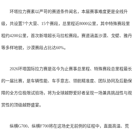
环塔拉力赛素以严苛的赛道条件闻名，本届赛事难度更是全线升
级，共设置7个大营、15个赛段，总里程近8000公里，其中特殊赛段里
程约4200公里，首次新增超长马拉松赛段。赛道涵盖沙漠、戈壁、雅丹
等多样地貌，沙漠赛段占比达60%。
2026环塔国际拉力赛是迄今为止赛事总里程、特殊赛段总里程最长
的一届比赛，是车辆性能、车手意志、领航精准度、团队协同及后勤保
障的全方位极限试验场，将为全球越野爱好者呈现一场兼具挑战性与观
赏性的顶级越野盛宴。
纵横G700、纵横F700将在这场史无前例的征程中，直面高温、荒