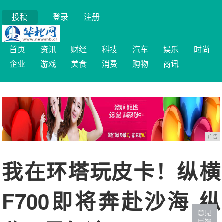
投稿
登录
|
注册
首页
资讯
财经
科技
汽车
娱乐
时尚
企业
游戏
美食
消费
购物
商讯
广告
我在环塔玩皮卡！纵横
F700即将奔赴沙海 纵