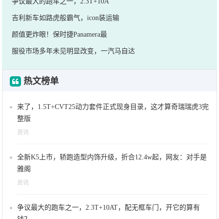
争议最大的跑车之一，2.3T+10A
吉利新车如路虎般霸气，icon装运输
颜值更炸眼！保时捷Panamera最
服役市场多年未见明显改变，一汽马自达
热文榜单
来了，1.5T+CVT25动力套件正式现身目录，这才算奇瑞瑞虎3完
整版
资讯
全新K5上市，轿跑造型内饰升级，折合12.4w起，网友：对手是
雅阁
资讯
争议最大的跑车之一，2.3T+10AT，配无框车门，开它的算有