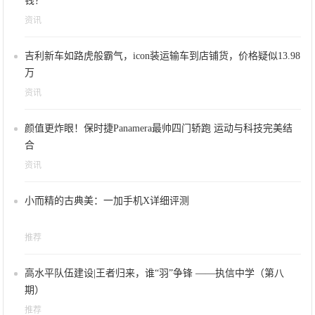
钱？
资讯
吉利新车如路虎般霸气，icon装运输车到店铺货，价格疑似13.98
万
资讯
颜值更炸眼！保时捷Panamera最帅四门轿跑 运动与科技完美结
合
资讯
小而精的古典美：一加手机X详细评测
推荐
高水平队伍建设|王者归来，谁“羽”争锋 ——执信中学（第八
期）
推荐