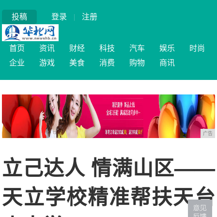
投稿
登录
|
注册
首页
资讯
财经
科技
汽车
娱乐
时尚
企业
游戏
美食
消费
购物
商讯
广告
立己达人 情满山区——
天立学校精准帮扶天台