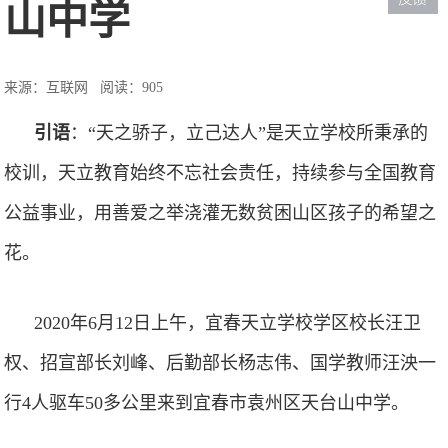
山中学
来源：互联网
阅读：905
引语
：
“
天之骄子，立己达人
”
是天立学校所秉承的
校训，天立教育始终不忘社会责任，持续参与全国教育
公益事业，用善爱之举浇灌无数贫困山区孩子的希望之
花。
2020
年
6
月
12
日上午，宜春天立学校学区校长汪卫
权、招宣部长刘峰、后勤部长杨志伟、国学教师汪泱一
行
4
人驱车
50
多公里来到宜春市袁州区天台山中学。