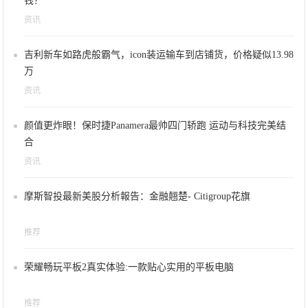
钱？
资讯
吉利新车如路虎般霸气，icon装运输车到店铺货，价格疑似13.98
万
资讯
颜值更炸眼！保时捷Panamera最帅四门轿跑 运动与科技完美结
合
资讯
摩斯智投最新美股分析報告：金融翹楚- Citigroup花旗
推荐
荣耀畅玩平板2真实体验:一款贴心实用的平板电脑
推荐