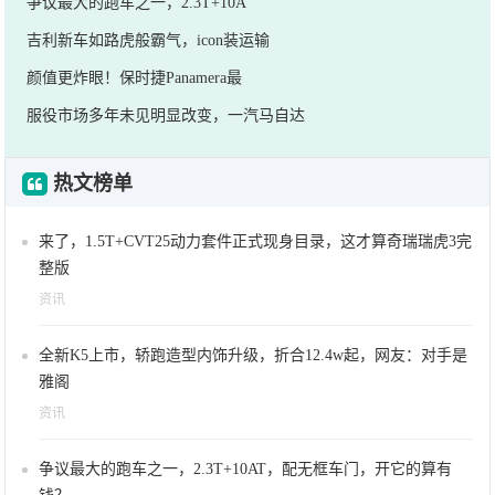
争议最大的跑车之一，2.3T+10A
吉利新车如路虎般霸气，icon装运输
颜值更炸眼！保时捷Panamera最
服役市场多年未见明显改变，一汽马自达
热文榜单
来了，1.5T+CVT25动力套件正式现身目录，这才算奇瑞瑞虎3完
整版
资讯
全新K5上市，轿跑造型内饰升级，折合12.4w起，网友：对手是
雅阁
资讯
争议最大的跑车之一，2.3T+10AT，配无框车门，开它的算有