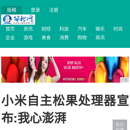
投稿
登录
|
注册
首页
资讯
财经
科技
汽车
娱乐
时尚
企业
游戏
美食
消费
购物
商讯
广告
小米自主松果处理器宣
布:我心澎湃