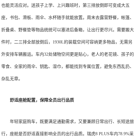
也能灵活应对。送孩子上学、上兴趣班时，第三排放倒即可变成大五
座，书包、滑板、雨伞、水杯随手就能放置。周末去露营野餐，帐篷、
折叠桌、野餐垫等物品统统可以塞进后备箱，让出行更尽兴。需要搬大
件时，二三排全部放倒后，1930L的装载空间可容纳更多物品，无需另
外安排车辆搬运。车内32处储物空间更是贴心，老人的老花镜、孩子的
零食、全家的雨伞、钥匙、湿巾，都能找到专属位置，避免东西乱扔、
杂乱无章。
舒适座舱配置，保障全员出行品质
年轻家庭购车，既要满足通勤需求，又要兼顾日常出行、长短途旅
行，座舱是否舒适直接影响全员的出行品质。瑞虎8 PLUS车内78.9%采