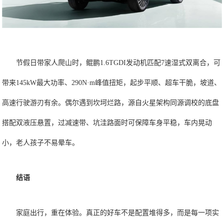
节假日带家人爬山时，鲲鹏1.6TGDI发动机匹配7速湿式双离合，可
带来145kW最大功率、290N·m峰值扭矩，起步平顺、超车干脆，坡道、
高速行驶游刃有余。偶尔遇到坎坷烂路，源自火星架构同源调校的底盘
搭配双液压悬置，过减速带、坑洼路面时可保障车身平稳，车内晃动
小，老人孩子不易晕车。
结语
家庭出行，重在体验。真正的好车不是配置堆得多，而是每一项实