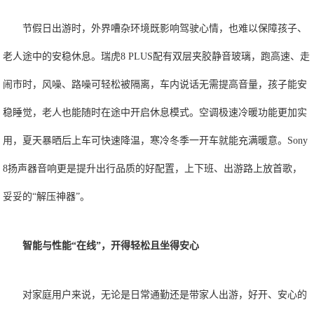
节假日出游时，外界嘈杂环境既影响驾驶心情，也难以保障孩子、
老人途中的安稳休息。瑞虎8 PLUS配有双层夹胶静音玻璃，跑高速、走
闹市时，风噪、路噪可轻松被隔离，车内说话无需提高音量，孩子能安
稳睡觉，老人也能随时在途中开启休息模式。空调极速冷暖功能更加实
用，夏天暴晒后上车可快速降温，寒冷冬季一开车就能充满暖意。Sony
8扬声器音响更是提升出行品质的好配置，上下班、出游路上放首歌，
妥妥的“解压神器”。
智能
与性能“在线”，开得轻松且坐得安心
对家庭用户来说，无论是日常通勤还是带家人出游，好开、安心的