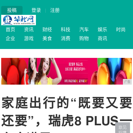
投稿
登录
|
注册
首页
资讯
财经
科技
汽车
娱乐
时尚
企业
游戏
美食
消费
购物
商讯
广告
家庭出行的“既要又要
还要”，瑞虎8 PLUS一