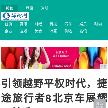
投稿
登录
|
注册
首页
资讯
财经
科技
汽车
娱乐
时尚
企业
游戏
美食
消费
购物
商讯
广告
引领越野平权时代，捷
途旅行者8北京车展耀