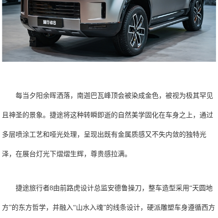
每当夕阳余晖洒落，南迦巴瓦峰顶会被染成金色，被视为极其罕见
且神圣的景象。捷途将这种转瞬即逝的自然美学固化在车身之上，通过
多层喷涂工艺和哑光处理，呈现出既有金属质感又不失内敛的独特光
泽，在展台灯光下熠熠生辉，尊贵感拉满。
捷途旅行者8由前路虎设计总监安德鲁操刀，整车造型采用“天圆地
方”的东方哲学，并融入“山水入魂”的线条设计，硬派雕塑车身遵循西方