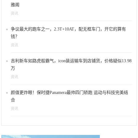
雅阁
资讯
争议最大的跑车之一，2.3T+10AT，配无框车门，开它的算有
钱？
资讯
吉利新车如路虎般霸气，icon装运输车到店铺货，价格疑似13.98
万
资讯
颜值更炸眼！保时捷Panamera最帅四门轿跑 运动与科技完美结
合
资讯