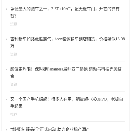
争议最大的跑车之一，2.3T+10AT，配无框车门，开它的算有
钱？
资讯
吉利新车如路虎般霸气，icon装运输车到店铺货，价格疑似13.98
万
资讯
颜值更炸眼！保时捷Panamera最帅四门轿跑 运动与科技完美结
合
资讯
又一个国产手机崛起！很多人在用，销量超小米OPPO，老板白
手起家
推荐
“郫都造·臻品行”正式启动 助力企业稳产满产