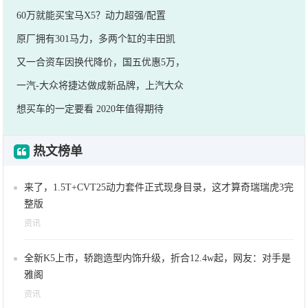
60万就能买宝马X5？动力超强/配置
原厂拥有301马力，多两个缸的丰田凯
又一合资车因换代降价，国五优惠5万，
一汽-大众将捷达做成新品牌，上汽大众
想买车的一定要看 2020年值得期待
热文榜单
来了，1.5T+CVT25动力套件正式现身目录，这才算奇瑞瑞虎3完
整版
资讯
全新K5上市，轿跑造型内饰升级，折合12.4w起，网友：对手是
雅阁
资讯