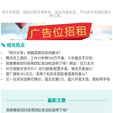
本文系转载，版权归原作者所有；旨在传递信息，不代表华北网的观点
和立场。
相关热点
「知识分享」电脑蓝屏后如何解决？
腾讯员工感叹：工作10年挣500万不难，35岁裁员不可怕
英朗重新回归采用四缸发动机说明了啥？网友：压力太大
60万就能买宝马X5？动力超强/配置丰富，谁还买奥迪Q7
原厂拥有301马力，多两个缸的丰田凯美瑞真的香么？
又一合资车因换代降价，国五优惠5万，国六外观大改，尾标带字母
最新文章
英朗重新回归采用四缸发动机说明了啥？