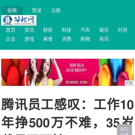
投稿
登录
|
注册
首页
资讯
财经
科技
汽车
娱乐
时尚
企业
游戏
美食
消费
购物
商讯
广告
腾讯员工感叹：工作10
年挣500万不难，35岁