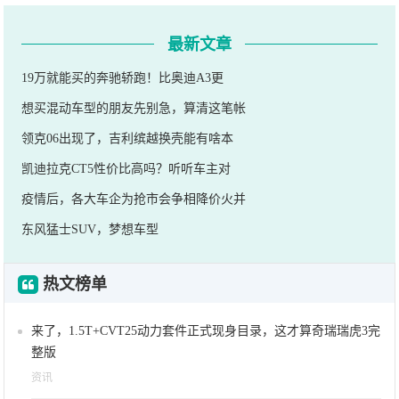
最新文章
19万就能买的奔驰轿跑！比奥迪A3更
想买混动车型的朋友先别急，算清这笔帐
领克06出现了，吉利缤越换壳能有啥本
凯迪拉克CT5性价比高吗？听听车主对
疫情后，各大车企为抢市会争相降价火并
东风猛士SUV，梦想车型
热文榜单
来了，1.5T+CVT25动力套件正式现身目录，这才算奇瑞瑞虎3完
整版
资讯