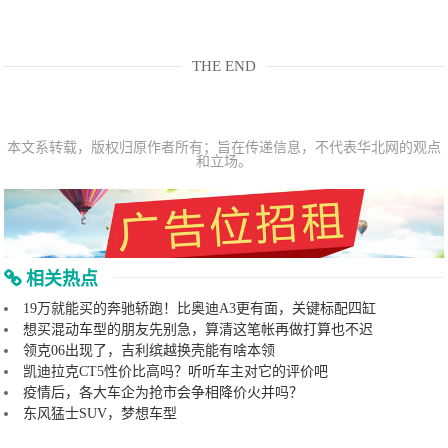
THE END
本文系转载，版权归原作者所有；旨在传递信息，不代表华北网的观点
和立场。
相关热点
19万就能买的奔驰轿跑！比奥迪A3更有面，关键标配四缸
想买混动车型的朋友先别急，算清这笔帐再做打算也不迟
领克06出现了，吉利缤越换壳能有啥本领
凯迪拉克CT5性价比高吗？听听车主对它的评价吧
疫情后，各大车企为抢市会争相降价火并吗？
东风猛士SUV，梦想车型