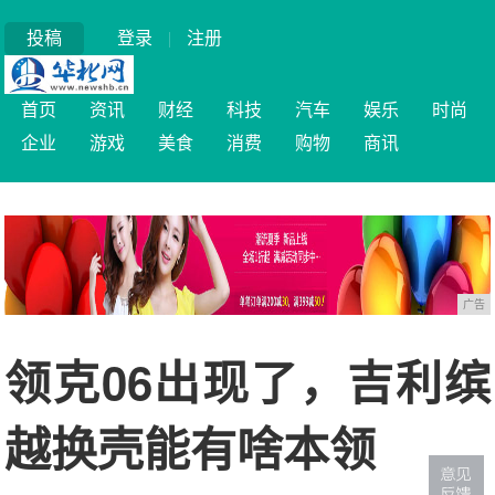
投稿
登录
|
注册
首页
资讯
财经
科技
汽车
娱乐
时尚
企业
游戏
美食
消费
购物
商讯
广告
领克06出现了，吉利缤
越换壳能有啥本领