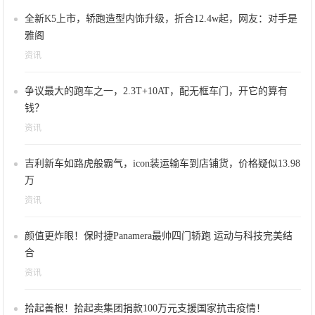
全新K5上市，轿跑造型内饰升级，折合12.4w起，网友：对手是
雅阁
资讯
争议最大的跑车之一，2.3T+10AT，配无框车门，开它的算有
钱？
资讯
吉利新车如路虎般霸气，icon装运输车到店铺货，价格疑似13.98
万
资讯
颜值更炸眼！保时捷Panamera最帅四门轿跑 运动与科技完美结
合
资讯
拾起善根！拾起卖集团捐款100万元支援国家抗击疫情！