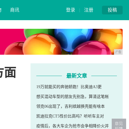
物
商讯
登录
|
注册
投稿
广告
方面
最新文章
19万就能买的奔驰轿跑！比奥迪A3更
想买混动车型的朋友先别急，算清这笔帐
领克06出现了，吉利缤越换壳能有啥本
凯迪拉克CT5性价比高吗？听听车主对
疫情后，各大车企为抢市会争相降价火并