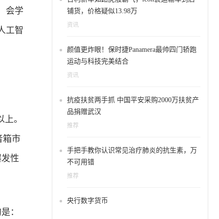
、会学
铺货，价格疑似13.98万
资讯
人工智
颜值更炸眼！保时捷Panamera最帅四门轿跑
运动与科技完美结合
资讯
抗疫扶贫两手抓 中国平安采购2000万扶贫产
品捐赠武汉
%以上。
推荐
音箱市
手把手教你认识常见治疗肺炎的抗生素，万
爆发性
不可用错
推荐
央行数字货币
的是：