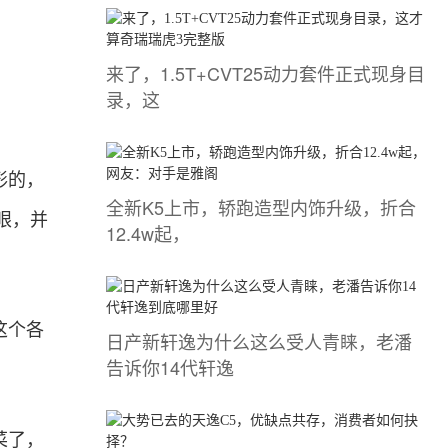
来了，1.5T+CVT25动力套件正式现身目
录，这
形的，
全新K5上市，轿跑造型内饰升级，折合
眼，并
12.4w起，
这个各
日产新轩逸为什么这么受人青睐，老潘
告诉你14代轩逸
菜了，