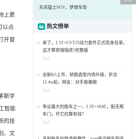
东风猛士SUV，梦想车型
物上更
热文榜单
可以点
打开窗
来了，1.5T+CVT25动力套件正式现身目录，
这才算奇瑞瑞虎3完整版
资讯
全新K5上市，轿跑造型内饰升级，折合
12.4w起，网友：对手是雅阁
资讯
茅斯学
争议最大的跑车之一，2.3T+10AT，配无框
人工智能
车门，开它的算有钱？
新的技
资讯
别、文
吉利新车如路虎般霸气，icon装运输车到店